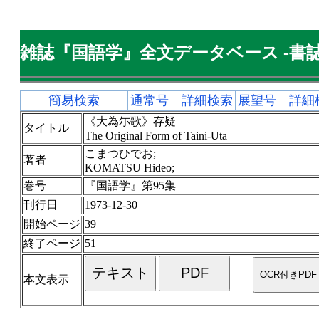
雑誌『国語学』全文データベース -書誌
簡易検索
通常号 詳細検索
展望号 詳細
《大為尓歌》存疑
タイトル
The Original Form of Taini-Uta
こまつひでお;
著者
KOMATSU Hideo;
巻号
『国語学』第95集
刊行日
1973-12-30
開始ページ
39
終了ページ
51
本文表示