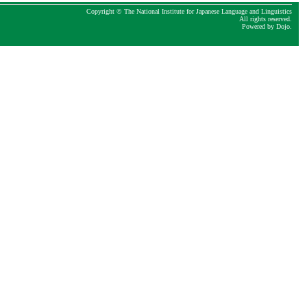
Copyright © The National Institute for Japanese Language and Linguistics
All rights reserved.
Powered by
Dojo
.