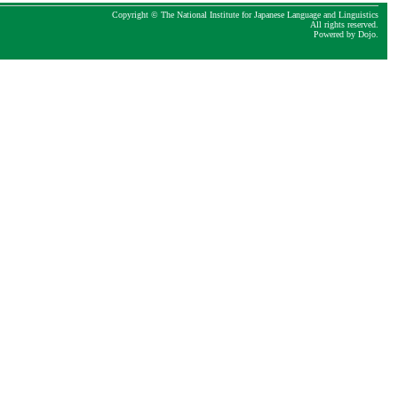
Copyright © The National Institute for Japanese Language and Linguistics
All rights reserved.
Powered by
Dojo
.