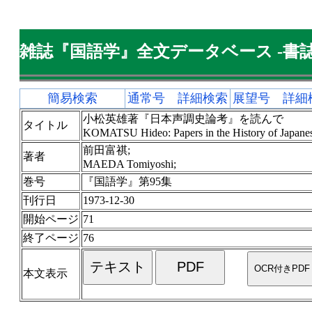
雑誌『国語学』全文データベース -書誌
簡易検索
通常号 詳細検索
展望号 詳細
小松英雄著『日本声調史論考』を読んで
タイトル
KOMATSU Hideo: Papers in the History of Japan
前田富祺;
著者
MAEDA Tomiyoshi;
巻号
『国語学』第95集
刊行日
1973-12-30
開始ページ
71
終了ページ
76
本文表示