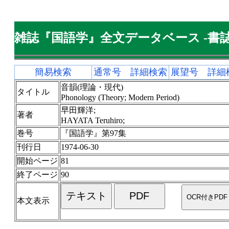
雑誌『国語学』全文データベース -書誌
簡易検索
通常号 詳細検索
展望号 詳細
音韻(理論・現代)
タイトル
Phonology (Theory; Modern Period)
早田輝洋;
著者
HAYATA Teruhiro;
巻号
『国語学』第97集
刊行日
1974-06-30
開始ページ
81
終了ページ
90
本文表示