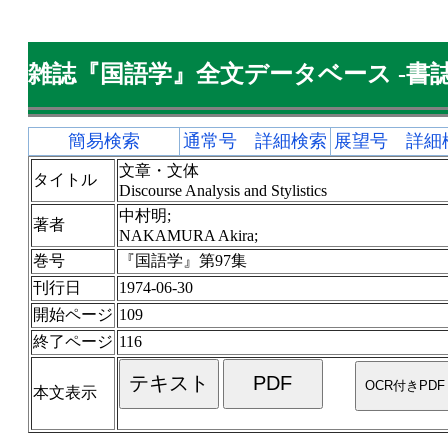
雑誌『国語学』全文データベース -書誌
簡易検索
通常号 詳細検索
展望号 詳細
文章・文体
タイトル
Discourse Analysis and Stylistics
中村明;
著者
NAKAMURA Akira;
巻号
『国語学』第97集
刊行日
1974-06-30
開始ページ
109
終了ページ
116
本文表示