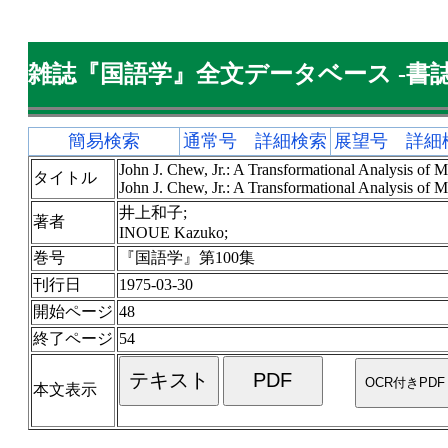
雑誌『国語学』全文データベース -書誌
簡易検索
通常号 詳細検索
展望号 詳細
John J. Chew, Jr.: A Transformational Analysis of 
タイトル
John J. Chew, Jr.: A Transformational Analysis of 
井上和子;
著者
INOUE Kazuko;
巻号
『国語学』第100集
刊行日
1975-03-30
開始ページ
48
終了ページ
54
本文表示