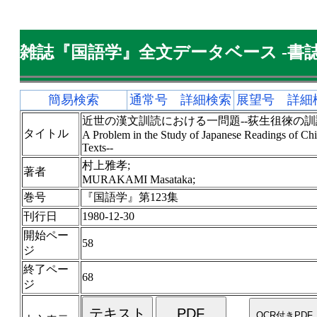
雑誌『国語学』全文データベース -書誌
簡易検索
通常号 詳細検索
展望号 詳細
近世の漢文訓読における一問題--荻生徂徠の訓読
タイトル
A Problem in the Study of Japanese Readings of Ch
Texts--
村上雅孝;
著者
MURAKAMI Masataka;
巻号
『国語学』第123集
刊行日
1980-12-30
開始ペー
58
ジ
終了ペー
68
ジ