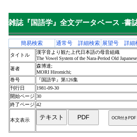
雑誌『国語学』全文データベース -書誌
簡易検索
通常号 詳細検索
展望号 詳細
漢字音より観た上代日本語の母音組織
タイトル
The Vowel System of the Nara-Period Old Japanese
森博達;
著者
MORI Hiromichi;
巻号
『国語学』第126集
刊行日
1981-09-30
開始ページ
30
終了ページ
42
本文表示