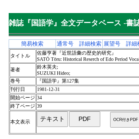
雑誌『国語学』全文データベース -書誌
簡易検索
通常号 詳細検索
展望号 詳細
佐藤亨著『近世語彙の歴史的研究』
タイトル
SATŌ Tōru: Historical Reserch of Edo Period Voca
鈴木英夫;
著者
SUZUKI Hideo;
巻号
『国語学』第127集
刊行日
1981-12-31
開始ページ
34
終了ページ
39
本文表示