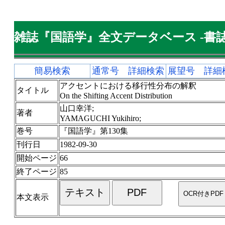
雑誌『国語学』全文データベース -書誌
簡易検索
通常号 詳細検索
展望号 詳細
アクセントにおける移行性分布の解釈
タイトル
On the Shifting Accent Distribution
山口幸洋;
著者
YAMAGUCHI Yukihiro;
巻号
『国語学』第130集
刊行日
1982-09-30
開始ページ
66
終了ページ
85
本文表示