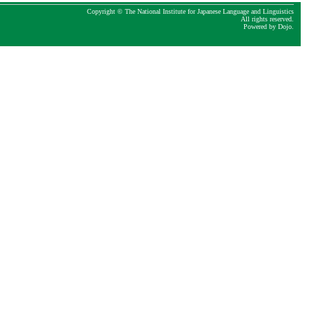
Copyright © The National Institute for Japanese Language and Linguistics
All rights reserved.
Powered by
Dojo
.