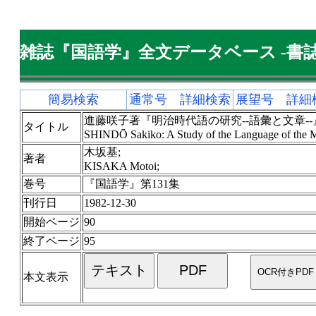
雑誌『国語学』全文データベース -書誌
簡易検索
通常号 詳細検索
展望号 詳細
進藤咲子著『明治時代語の研究--語彙と文章--
タイトル
SHINDŌ Sakiko: A Study of the Language of the Mei
木坂基;
著者
KISAKA Motoi;
巻号
『国語学』第131集
刊行日
1982-12-30
開始ページ
90
終了ページ
95
本文表示