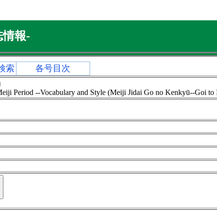
情報-
検索
各号目次
』
ji Period --Vocabulary and Style (Meiji Jidai Go no Kenkyū--Goi to