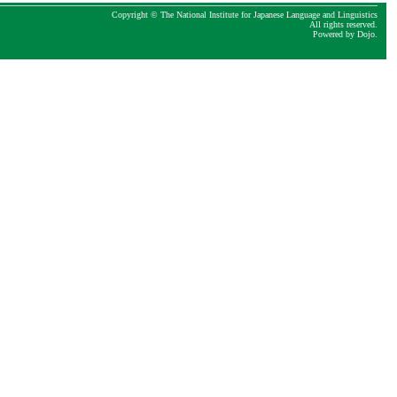
Copyright © The National Institute for Japanese Language and Linguistics
All rights reserved.
Powered by
Dojo
.