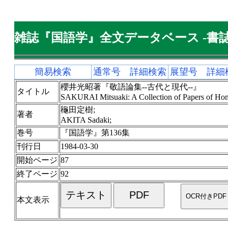
雑誌『国語学』全文データベース -書誌
簡易検索
通常号 詳細検索
展望号 詳細
櫻井光昭著『敬語論集--古代と現代--』
タイトル
SAKURAI Mitsuaki: A Collection of Papers of Hon
龝田定樹;
著者
AKITA Sadaki;
巻号
『国語学』第136集
刊行日
1984-03-30
開始ページ
87
終了ページ
92
本文表示