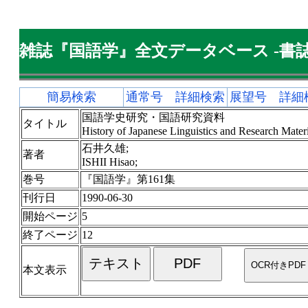
雑誌『国語学』全文データベース -書誌
簡易検索
通常号 詳細検索
展望号 詳細
国語学史研究・国語研究資料
タイトル
History of Japanese Linguistics and Research Materi
石井久雄;
著者
ISHII Hisao;
巻号
『国語学』第161集
刊行日
1990-06-30
開始ページ
5
終了ページ
12
本文表示