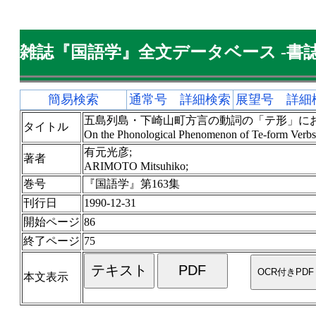
雑誌『国語学』全文データベース -書誌
簡易検索
通常号 詳細検索
展望号 詳細
五島列島・下崎山町方言の動詞の「テ形」に
タイトル
On the Phonological Phenomenon of Te-form Verbs i
有元光彦;
著者
ARIMOTO Mitsuhiko;
巻号
『国語学』第163集
刊行日
1990-12-31
開始ページ
86
終了ページ
75
本文表示