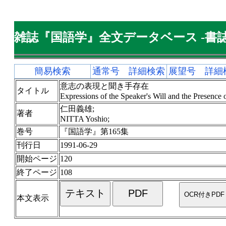
雑誌『国語学』全文データベース -書誌
簡易検索
通常号 詳細検索
展望号 詳細
意志の表現と聞き手存在
タイトル
Expressions of the Speaker's Will and the Presence o
仁田義雄;
著者
NITTA Yoshio;
巻号
『国語学』第165集
刊行日
1991-06-29
開始ページ
120
終了ページ
108
本文表示