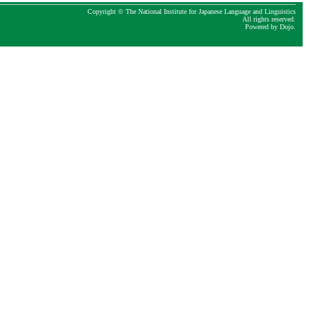
Copyright © The National Institute for Japanese Language and Linguistics
All rights reserved.
Powered by
Dojo
.