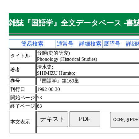
雑誌『国語学』全文データベース -書誌
簡易検索
通常号 詳細検索
展望号 詳細
音韻(史的研究)
タイトル
Phonology (Historical Studies)
清水史;
著者
SHIMIZU Humito;
巻号
『国語学』第169集
刊行日
1992-06-30
開始ページ
53
終了ページ
63
本文表示