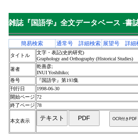
雑誌『国語学』全文データベース -書誌
簡易検索
通常号 詳細検索
展望号 詳細
文字・表記(史的研究)
タイトル
Graphology and Orthography (Historical Studies)
乾善彦;
著者
INUI Yoshihiko;
巻号
『国語学』第193集
刊行日
1998-06-30
開始ページ
72
終了ページ
78
本文表示